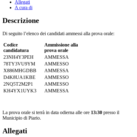
Allegati
A cura di
Descrizione
Di seguito l’elenco dei candidati ammessi alla prova orale:
Codice
Ammissione alla
candidatura
prova orale
23NH4Y3PEH
AMMESSA
78TY3VU9YM
AMMESSO
X886MHGDBB
AMMESSA
D4K8UA1KBE
AMMESSO
2NQ5T2M2P1
AMMESSO
KH4YX1UYK3
AMMESSA
La prova orale si terrà in data odierna alle ore
13:30
presso il
Municipio di Piario.
Allegati